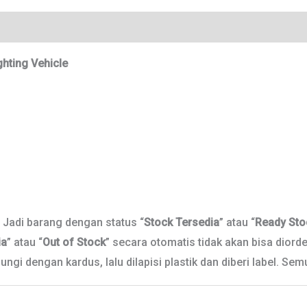
Vehicle
Ulasan (0)
ghting Vehicle
. Jadi barang dengan status “
Stock Tersedia
” atau “
Ready Sto
ia
” atau “
Out of Stock
” secara otomatis tidak akan bisa diorder
ngi dengan kardus, lalu dilapisi plastik dan diberi label. Se