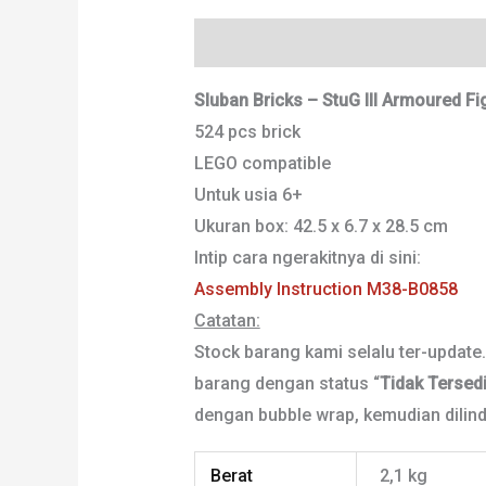
Deskripsi
Informasi Tambahan
Sluban Bricks – StuG III Armoured Fi
524 pcs brick
LEGO compatible
Untuk usia 6+
Ukuran box: 42.5 x 6.7 x 28.5 cm
Intip cara ngerakitnya di sini:
Assembly Instruction M38-B0858
Catatan:
Stock barang kami selalu ter-update
barang dengan status “
Tidak Tersed
dengan bubble wrap, kemudian dilindu
Berat
2,1 kg