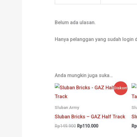
Belum ada ulasan.
Hanya pelanggan yang sudah login d
Anda mungkin juga suka…
Diskon!
Sluban Army
Sl
Sluban Bricks – GAZ Half Track
Sl
Harga
Harga
Rp
149.900
Rp
110.000
Rp
aslinya
saat
adalah:
ini