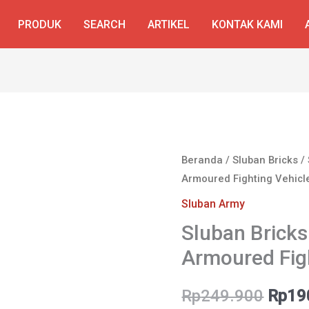
PRODUK
SEARCH
ARTIKEL
KONTAK KAMI
Beranda
/
Sluban Bricks
/
Armoured Fighting Vehicl
Sluban Army
Sluban Bricks 
Armoured Figh
Harg
Rp
249.900
Rp
19