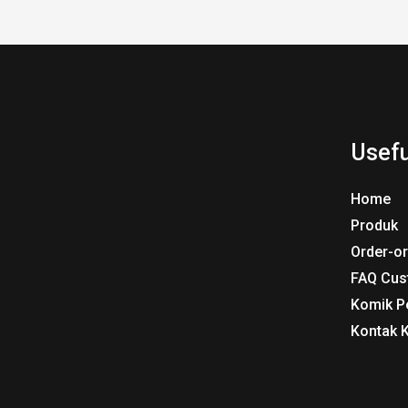
Usefu
Home
Produk
Order-o
FAQ Cus
Komik P
Kontak 