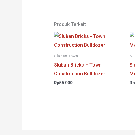
Rp149.900.
adalah:
Rp110.000.
Produk Terkait
Sluban Town
Sl
Sluban Bricks – Town
Sl
Construction Bulldozer
Mo
Rp
55.000
Rp