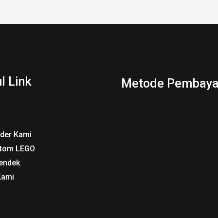
l Link
Metode Pembaya
rder Kami
tom LEGO
endek
Kami