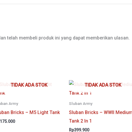
an telah membeli produk ini yang dapat memberikan ulasan.
TIDAK ADA STOK
TIDAK ADA STOK
uban Army
Sluban Army
uban Bricks – M5 Light Tank
Sluban Bricks – WWII Mediu
Tank 2 In 1
175.000
Rp
399.900