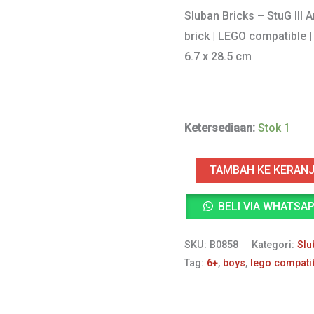
aslin
Sluban Bricks – StuG III 
brick | LEGO compatible |
adala
6.7 x 28.5 cm
Rp24
Ketersediaan:
Stok 1
Kuantitas
TAMBAH KE KERAN
Sluban
BELI VIA WHATSA
Bricks
-
SKU:
B0858
Kategori:
Slu
StuG
Tag:
6+
,
boys
,
lego compati
III
Armoured
Fighting