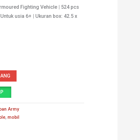
ya
saat
Armoured Fighting Vehicle | 524 pcs
 Untuk usia 6+ | Ukuran box: 42.5 x
h:
ini
9.900.
adalah:
Rp190.000.
JANG
PP
ban Army
ble
,
mobil