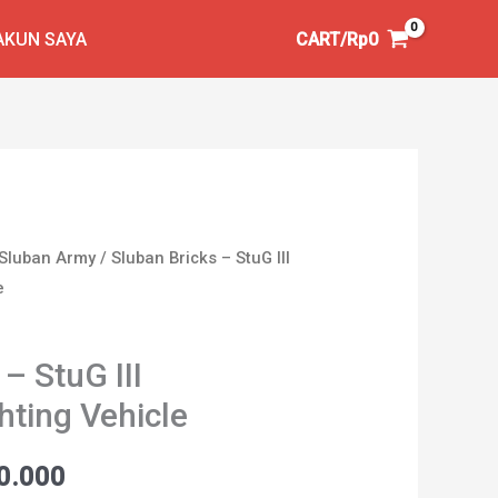
AKUN SAYA
CART/
Rp
0
Sluban Army
/ Sluban Bricks – StuG III
e
– StuG III
ting Vehicle
a
Harga
0.000