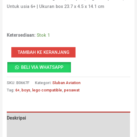
Untuk usia 6+ | Ukuran box 23.7 x 4.5 x 14.1 cm
Ketersediaan:
Stok 1
Kuantitas
TAMBAH KE KERANJANG
Sluban
BELI VIA WHATSAPP
Bricks
-
SKU:
B0667F
Kategori:
Sluban Aviation
Jet
Tag:
6+
,
boys
,
lego compatible
,
pesawat
Fighter
Deskripsi
Informasi Tambahan