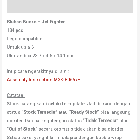
Ulasan (0)
Sluban Bricks – Jet Fighter
134 pcs
Lego compatible
Untuk usia 6+
Ukuran box 23.7 x 4.5 x 14.1 cm
Intip cara ngerakitnya di sini:
Assembly Instruction M38-B0667F
Catatan:
Stock barang kami selalu ter-update. Jadi barang dengan
status “
Stock Tersedia
” atau “
Ready Stock
” bisa langsung
diorder. Dan barang dengan status “
Tidak Tersedia
” atau
“
Out of Stock
” secara otomatis tidak akan bisa diorder.
Setiap paket yang dikirim dilapisi dengan bubble wrap,