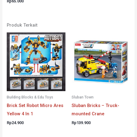
Rp
65.000
Produk Terkait
Building Blocks & Edu Toys
Sluban Town
Brick Set Robot Micro Ares
Sluban Bricks – Truck-
Yellow 4 In 1
mounted Crane
Rp
24.900
Rp
139.900