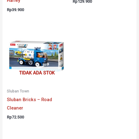
Harley
Rp
129.900
Rp
39.900
TIDAK ADA STOK
Sluban Town
Sluban Bricks – Road
Cleaner
Rp
72.500