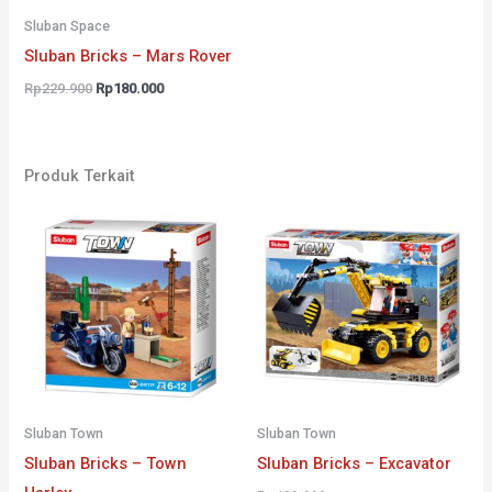
Sluban Space
Sluban Bricks – Mars Rover
Harga
Harga
Rp
229.900
Rp
180.000
aslinya
saat
adalah:
ini
Rp229.900.
adalah:
Rp180.000.
Produk Terkait
Sluban Town
Sluban Town
Sluban Bricks – Town
Sluban Bricks – Excavator