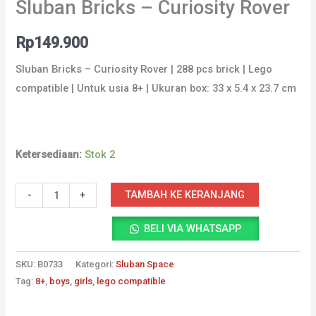
Sluban Bricks – Curiosity Rover
Rp
149.900
Sluban Bricks – Curiosity Rover | 288 pcs brick | Lego
compatible | Untuk usia 8+ | Ukuran box: 33 x 5.4 x 23.7 cm
Ketersediaan:
Stok 2
Kuantitas
TAMBAH KE KERANJANG
-
+
Sluban
BELI VIA WHATSAPP
Bricks
-
SKU:
B0733
Kategori:
Sluban Space
Curiosity
Tag:
8+
,
boys
,
girls
,
lego compatible
Rover