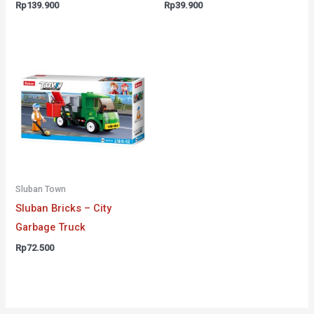
Rp
139.900
Rp
39.900
Sluban Town
Sluban Bricks – City
Garbage Truck
Rp
72.500