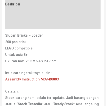
Deskripsi
Informasi Tambahan
Ulasan (0)
Sluban Bricks – Loader
200 pcs brick
LEGO compatible
Untuk usia 8+
Ukuran box: 28.5 x 5.4 x 23.7 cm
Intip cara ngerakitnya di sini:
Assembly Instruction M38-B0803
Catatan:
Stock barang kami selalu ter-update. Jadi barang dengan
status “
Stock Tersedia
” atau “
Ready Stock
” bisa langsung