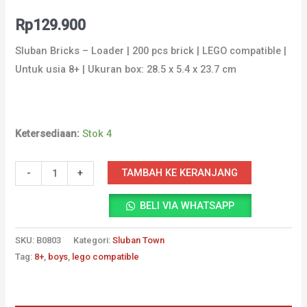
Rp
129.900
Sluban Bricks – Loader | 200 pcs brick | LEGO compatible |
Untuk usia 8+ | Ukuran box: 28.5 x 5.4 x 23.7 cm
Ketersediaan:
Stok 4
Kuantitas
TAMBAH KE KERANJANG
-
+
Sluban
BELI VIA WHATSAPP
Bricks
-
SKU:
B0803
Kategori:
Sluban Town
Loader
Tag:
8+
,
boys
,
lego compatible