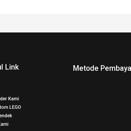
l Link
Metode Pembaya
rder Kami
tom LEGO
endek
Kami