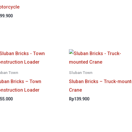
torcycle
99.900
uban Town
Sluban Town
uban Bricks – Town
Sluban Bricks – Truck-moun
nstruction Loader
Crane
55.000
Rp
139.900