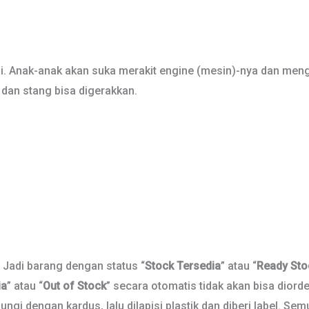
ai. Anak-anak akan suka merakit engine (mesin)-nya dan men
r dan stang bisa digerakkan.
. Jadi barang dengan status “
Stock Tersedia
” atau “
Ready Sto
ia
” atau “
Out of Stock
” secara otomatis tidak akan bisa diorder
ngi dengan kardus, lalu dilapisi plastik dan diberi label. Se