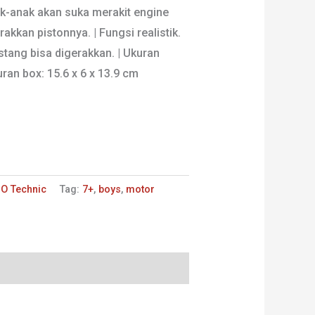
ak-anak akan suka merakit engine
kkan pistonnya. | Fungsi realistik.
stang bisa digerakkan. | Ukuran
uran box: 15.6 x 6 x 13.9 cm
O Technic
Tag:
7+
,
boys
,
motor