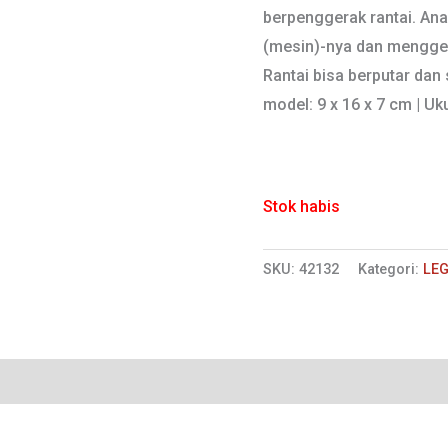
berpenggerak rantai. An
(mesin)-nya dan menggera
Rantai bisa berputar dan 
model: 9 x 16 x 7 cm | Uk
Stok habis
SKU:
42132
Kategori:
LEG
Ulasan (0)