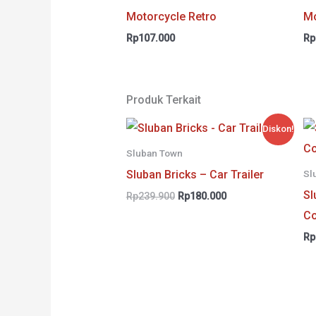
Motorcycle Retro
Mo
Rp
107.000
Rp
Produk Terkait
Diskon!
Sluban Town
Sluban Bricks – Car Trailer
Sl
Sl
Harga
Harga
Rp
239.900
Rp
180.000
aslinya
saat
Co
adalah:
ini
Rp239.900.
adalah:
Rp
Rp180.000.