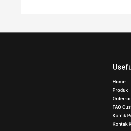
Usefu
Home
Produk
Order-o
FAQ Cus
Komik P
Kontak 