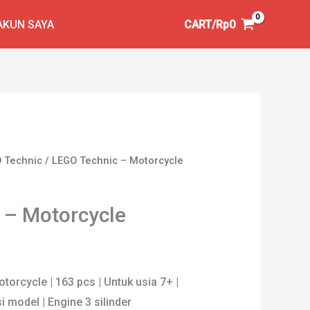
AKUN SAYA
CART/
Rp
0
 Technic
/ LEGO Technic – Motorcycle
 – Motorcycle
orcycle | 163 pcs | Untuk usia 7+ |
i model | Engine 3 silinder