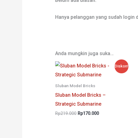
Belum ada ulasan.
Hanya pelanggan yang sudah login d
Anda mungkin juga suka…
Diskon!
Sluban Model Bricks
Sluban Model Bricks –
Strategic Submarine
Harga
Harga
Rp
219.000
Rp
170.000
aslinya
saat
adalah:
ini
Rp219.000.
adalah:
Rp170.000.