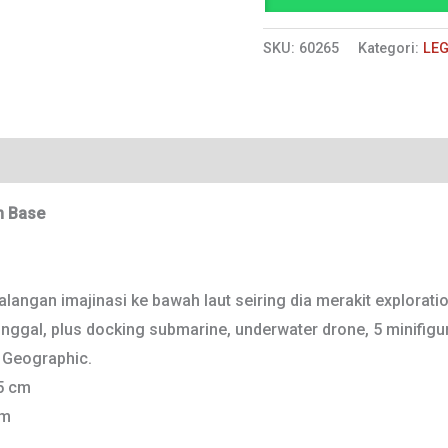
-
SKU:
60265
Kategori:
LEG
Ocean
Exploration
Base
Ulasan (0)
n Base
angan imajinasi ke bawah laut seiring dia merakit explorati
ggal, plus docking submarine, underwater drone, 5 minifigur pe
 Geographic.
15 cm
cm