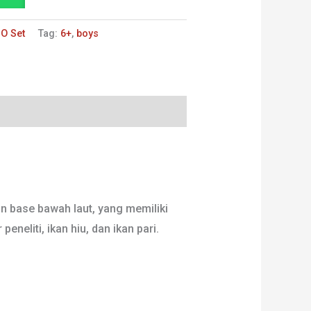
O Set
Tag:
6+
,
boys
on base bawah laut, yang memiliki
neliti, ikan hiu, dan ikan pari.