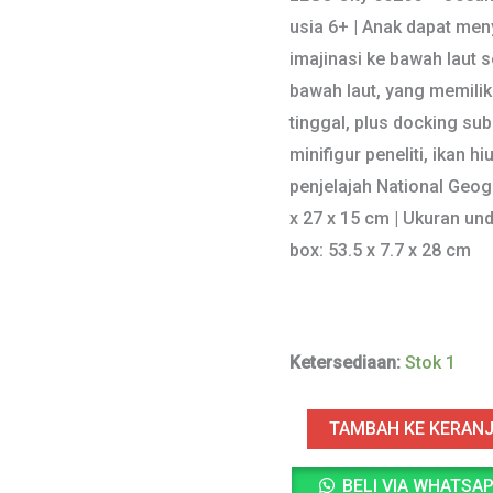
usia 6+ | Anak dapat me
adala
imajinasi ke bawah laut s
Rp96
bawah laut, yang memilik
tinggal, plus docking su
minifigur peneliti, ikan h
penjelajah National Geog
x 27 x 15 cm | Ukuran und
box: 53.5 x 7.7 x 28 cm
Ketersediaan:
Stok 1
Kuantitas
TAMBAH KE KERAN
LEGO
BELI VIA WHATSA
City