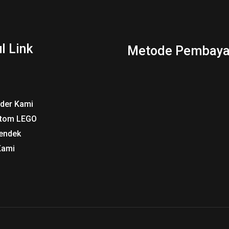
l Link
Metode Pembaya
rder Kami
tom LEGO
endek
Kami