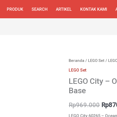
PRODUK
SEARCH
ARTIKEL
KONTAK KAMI
Beranda
/
LEGO Set
/ LEGO
LEGO Set
LEGO City – O
Base
Harg
Rp
969.000
Rp
87
aslin
LEGO City 60265 – Ocean 