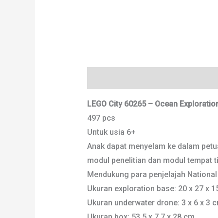
Deskripsi
Informasi Tambahan
LEGO City 60265 – Ocean Exploratio
497 pcs
Untuk usia 6+
Anak dapat menyelam ke dalam petual
modul penelitian dan modul tempat tin
Mendukung para penjelajah National
Ukuran exploration base: 20 x 27 x 
Ukuran underwater drone: 3 x 6 x 3 
Ukuran box: 53.5 x 7.7 x 28 cm