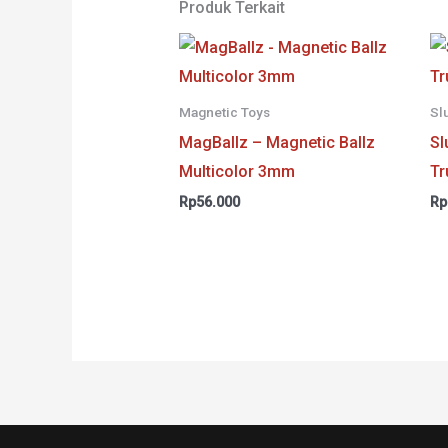
Produk Terkait
Magnetic Toys
Sl
MagBallz – Magnetic Ballz
Sl
Multicolor 3mm
Tr
Rp
56.000
Rp