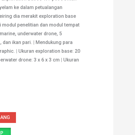
nyelam ke dalam petualangan
h:
ini
eiring dia merakit exploration base
9.000.
adalah:
i modul penelitian dan modul tempat
bmarine, underwater drone, 5
Rp870.000.
iu, dan ikan pari. | Mendukung para
raphic. | Ukuran exploration base: 20
erwater drone: 3 x 6 x 3 cm | Ukuran
JANG
PP