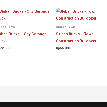
uban Town
Sluban Town
uban Bricks – City Garbage
Sluban Bricks – Town
uck
Construction Bulldozer
72.500
Rp
55.000