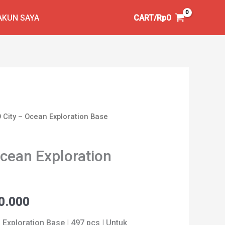
AKUN SAYA
CART/
Rp
0
 City – Ocean Exploration Base
cean Exploration
a
Harga
0.000
ya
saat
Exploration Base | 497 pcs | Untuk