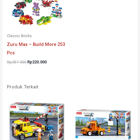
Classic Bricks
Zuru Max – Build More 253
Pcs
Harga
Harga
Rp
257.000
Rp
220.000
aslinya
saat
adalah:
ini
Rp257.000.
adalah:
Rp220.000.
Produk Terkait